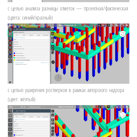
с целью анализа разницы отметок — проектная/фактическая
(цвета: синий/красный)
с целью уширения ростверков в рамках авторского надзора
(цвет: жёлтый)