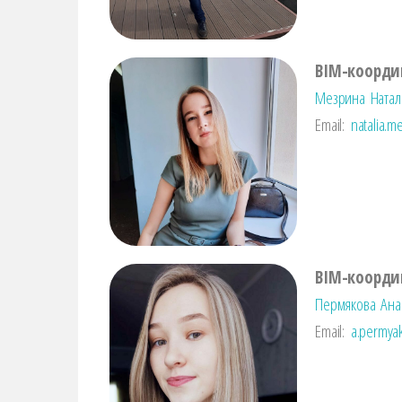
BIM-координ
Мезрина Натал
Email:
natalia.m
BIM-координ
Пермякова Ана
Email:
a.permya