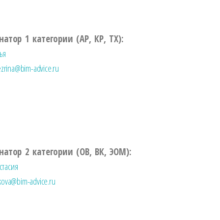
атор 1 категории (АР, КР, ТХ):
ья
ezrina@bim-advice.ru
атор 2 категории (ОВ, ВК, ЭОМ):
стасия
kova@bim-advice.ru