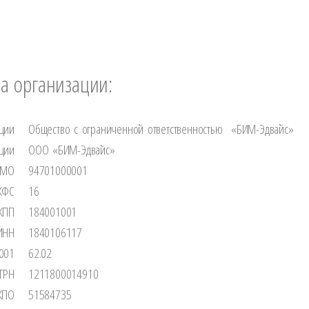
изации:
ции
Общество с ограниченной ответственностью «БИМ-Эдвайс»
ции
ООО «БИМ-Эдвайс»
ТМО
94701000001
КФС
16
КПП
184001001
ИНН
1840106117
001
62.02
ГРН
1211800014910
КПО
51584735