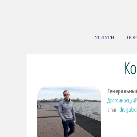
УСЛУГИ
ПО
Ко
Генеральны
Дрогомирецкий
Email:
drog.alec