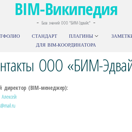
BIM-Википедия
База знаний ООО "БИМ-Эдвайс"
РТФОЛИО
СТАНДАРТ
ПЛАГИНЫ
ЗАМЕТК
ДЛЯ BIM-КООРДИНАТОРА
нтакты ООО «БИМ-Эдва
й директор (BIM-менеджер):
 Алексей
k@mail.ru