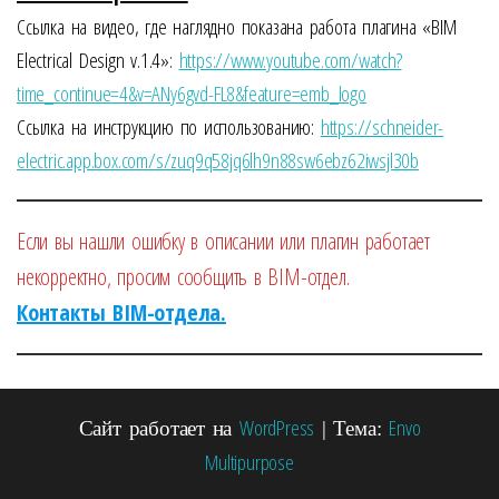
Ссылка на видео, где наглядно показана работа плагина «BIM
Electrical Design v.1.4»:
https://www.youtube.com/watch?
time_continue=4&v=ANy6gvd-FL8&feature=emb_logo
Ссылка на инструкцию по использованию:
https://schneider-
electric.app.box.com/s/zuq9q58jq6lh9n88sw6ebz62iwsjl30b
Если вы нашли ошибку в описании или плагин работает
некорректно, просим сообщить в BIM-отдел.
Контакты BIM-отдела.
WordPress
Envo
Сайт работает на
|
Тема:
Multipurpose