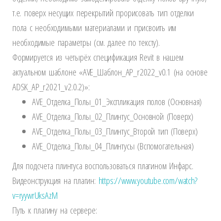
т.е. поверх несущих перекрытий прорисовать тип отделки
пола с необходимыми материалами и присвоить им
необходимые параметры (см. далее по тексту).
Формируется из четырёх спецификация Revit в нашем
актуальном шаблоне «AVE_Шаблон_АР_r2022_v0.1 (на основе
ADSK_АР_r2021_v2.0.2)»:
AVE_Отделка_Полы_01_Экспликация полов (Основная)
AVE_Отделка_Полы_02_Плинтус_Основной (Поверх)
AVE_Отделка_Полы_03_Плинтус_Второй тип (Поверх)
AVE_Отделка_Полы_04_Плинтусы (Вспомогательная)
Для подсчета плинтуса воспользоваться плагином Инфарс.
Видеонструкция на плагин:
https://www.youtube.com/watch?
v=ryywrUksAzM
Путь к плагину на сервере: