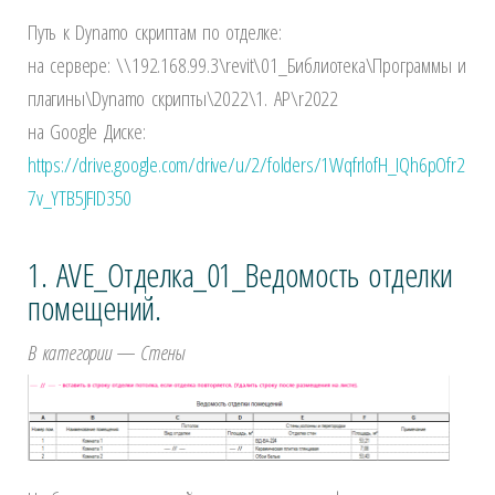
Путь к Dynamo скриптам по отделке:
на сервере: \\192.168.99.3\revit\01_Библиотека\Программы и
плагины\Dynamo скрипты\2022\1. АР\r2022
на Google Диске:
https://drive.google.com/drive/u/2/folders/1WqfrlofH_IQh6pOfr2
7v_YTB5JFID350
1. AVE_Отделка_01_Ведомость отделки
помещений.
В категории — Стены