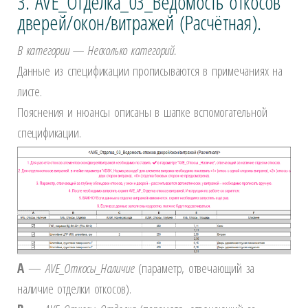
3. AVE_Отделка_03_Ведомость откосов
дверей/окон/витражей (Расчётная).
В категории — Несколько категорий.
Данные из спецификации прописываются в примечаниях на
листе.
Пояснения и нюансы описаны в шапке вспомогательной
спецификации.
A
—
A
VE
_Откосы_Наличие
(параметр, отвечающий за
наличие отделки откосов).