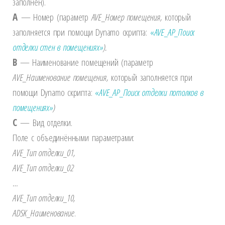
заполнен).
A
— Номер (параметр
AVE
_Номер помещения,
который
заполняется при помощи Dynamo скрипта:
«
AVE_АР_Поиск
отделки стен в помещениях»
).
B
— Наименование помещений (параметр
AVE
_Наименование помещения,
который заполняется при
помощи Dynamo скрипта:
«
AVE_АР_Поиск отделки потолков в
помещениях»
)
C
— Вид отделки.
Поле с объединёнными параметрами:
AVE
_Тип отделки_01,
AVE
_Тип отделки_02
…
AVE
_Тип отделки_10,
ADSK
_Наименование
.