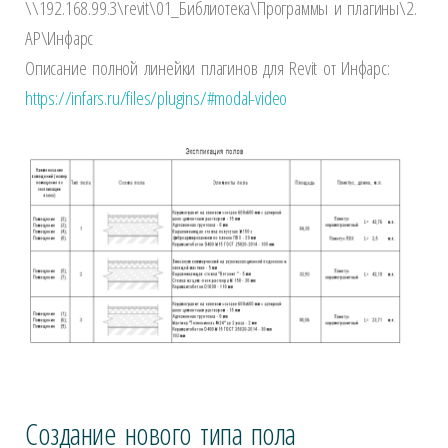
\\192.168.99.3\revit\01_Библиотека\Программы и плагины\2.
АР\Инфарс
Описание полной линейки плагинов для Revit от Инфарс:
https://infars.ru/files/plugins/#modal-video
Создание нового типа пола