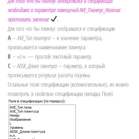
Для того что бы плинтус отображался в спецификации
необходимо в параметре помещений AVE_Плинтус_Наличие
проставить значение
.
Для того что бы плинтус отображался в спецификации
A
–
AVE
_Тип плинтуса
– в значение параметра,
прописывается наименование плинтуса.
B
– «
L
=
» — простой текстовый параметр.
C
–
ADSK
_Длина плинтуса
– параметр, в который
прописывается результат расчёта плагина.
Остальные поля спецификации (вспомогательные), их можно
посмотреть в свойствах спецификации (вкладка Поля)