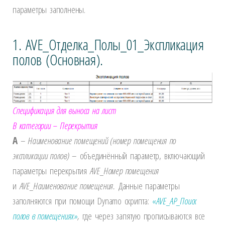
параметры заполнены.
1. AVE_Отделка_Полы_01_Экспликация
полов (Основная).
Спецификация для выноса на лист
В категории – Перекрытия
A
–
Наименование помещений (номер помещения по
экспликации полов)
– объединённый параметр, включающий
параметры перекрытия
AVE_Номер помещения
и
AVE_Наименование помещения.
Данные параметры
заполняются при помощи
Dynamo скрипта:
«
AVE_АР_Поиск
полов в помещениях»
,
где через запятую прописываются все