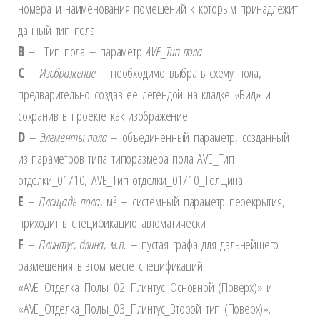
номера и наименования помещений к которым принадлежит
данный тип пола.
B
– Тип пола – параметр
AVE
_Тип пола
C
–
Изображение
– необходимо выбрать схему пола,
предварительно создав её легендой на кладке «Вид» и
сохранив в проекте как изображение.
D
–
Элементы пола
– объединенный параметр, созданный
из параметров типа типоразмера пола AVE_Тип
отделки_01/10, AVE_Тип отделки_01/10_Толщина.
E
–
Площадь пола
, м² – системный параметр перекрытия,
приходит в спецификацию автоматически.
F
–
Плинтус, длина, м.п.
– пустая графа для дальнейшего
размещения в этом месте спецификаций
«AVE_Отделка_Полы_02_Плинтус_Основной (Поверх)» и
«AVE_Отделка_Полы_03_Плинтус_Второй тип (Поверх)».