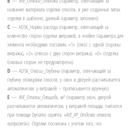
B
—
AVE
_Откосы_Отделка
(параметр, отвечающий за
название материала отделки откосов, в уже созданных типах
отделки в шаблоне, данный параметр заполнен).
C
— ADSK_Норма расхода (параметр, отвечающий за
количество сторон отделки витражей, в ячейке параметра для
элемента необходимо поставить «1» (откос с одной стороны
витража), «2» (откосы с двух сторон витража), «0» (отделка
боковых сторон не предусмотрена).
D
— ADSK_Откосы_Глубина (параметр, отвечающий за
глубину облицовки откосов, у окон и дверей рассчитывается
автоматически, у витражей – прописывается вручную).
E
—
AVE
_Откосы_Площадь
, м² (параметр окон, дверей
рассчитывается автоматически, у витражей площадь считается
при помощи Dynamo скрипта:
«AVE_АР_Отделка откосов
витражей»).
Отделки посчитана с учетом того, что