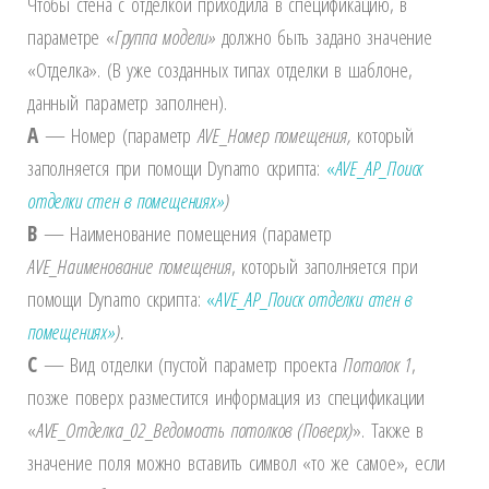
Чтобы стена с отделкой приходила в спецификацию, в
параметре «
Группа модели»
должно быть задано значение
«Отделка». (В уже созданных типах отделки в шаблоне,
данный параметр заполнен).
A
— Номер (параметр
AVE
_Номер помещения,
который
заполняется при помощи Dynamo скрипта:
«
AVE_АР_Поиск
отделки стен в помещениях»
)
B
— Наименование помещения (параметр
AVE
_Наименование помещения
, который заполняется при
помощи Dynamo скрипта:
«
AVE_АР_Поиск отделки стен в
помещениях»
).
C
— Вид отделки (пустой параметр проекта
Потолок 1
,
позже поверх разместится информация из спецификации
«
AVE
_Отделка_02_Ведомость потолков (Поверх)
». Также в
значение поля можно вставить символ «то же самое», если