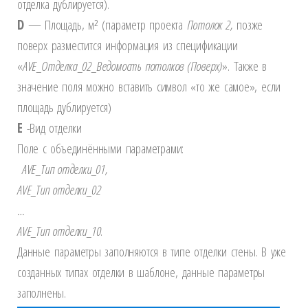
отделка дублируется).
D
— Площадь, м² (параметр проекта
Потолок 2,
позже
поверх разместится информация из спецификации
«
AVE
_Отделка_02_Ведомость потолков (Поверх)
». Также в
значение поля можно вставить символ «то же самое», если
площадь дублируется)
E
-Вид отделки
Поле с объединёнными параметрами:
AVE
_Тип отделки_01,
AVE
_Тип отделки_02
…
AVE
_Тип отделки_10
.
Данные параметры заполняются в типе отделки стены. В уже
созданных типах отделки в шаблоне, данные параметры
заполнены.