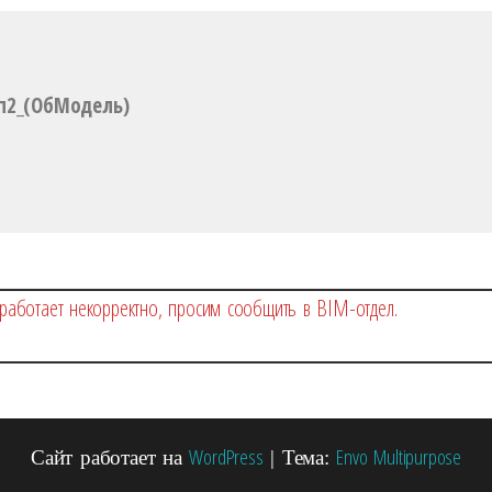
ып2_(ОбМодель)
работает некорректно, просим сообщить в BIM-отдел.
WordPress
Envo Multipurpose
Сайт работает на
|
Тема: