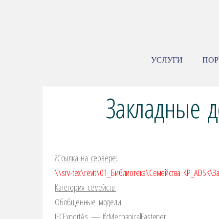
УСЛУГИ
ПО
Закладные д
?️
Ссылка на сервере:
\\srv-tex\revit\01_Библиотека\Семейства КР_ADSK\З
Категория семейств:
Обобщенные модели
IFCEхportAs — IfcMechanicalFastener