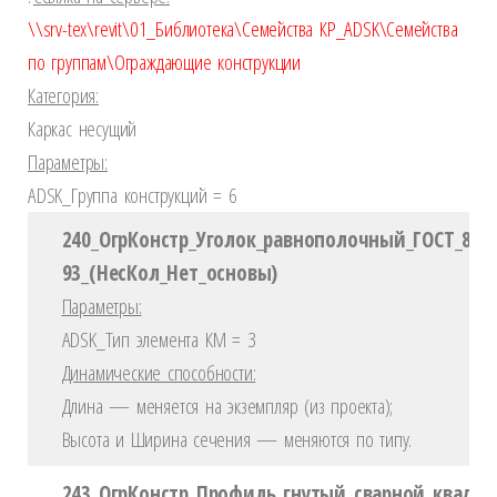
\\srv-tex\revit\01_Библиотека\Семейства КР_ADSK\Семейства
по группам\Ограждающие конструкции
Категория:
Каркас несущий
Параметры:
ADSK_Группа конструкций = 6
240_ОгрКонстр_Уголок_равнополочный_ГОСТ_850
93_(НесКол_Нет_основы)
Параметры:
ADSK_Тип элемента КМ = 3
Динамические способности:
Длина — меняется на экземпляр (из проекта);
Высота и Ширина сечения — меняются по типу.
243_ОгрКонстр_Профиль_гнутый_сварной_квадра