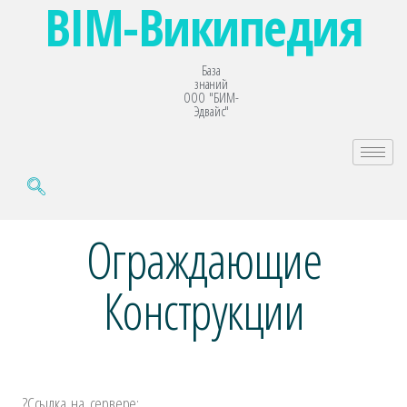
BIM-Википедия
База
знаний
ООО "БИМ-
Эдвайс"
Ограждающие
Конструкции
?️
Ссылка на сервере: