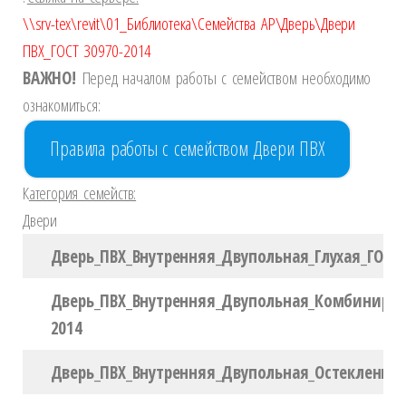
\\srv-tex\revit\01_Библиотека\Семейства АР\Дверь\Двери
ПВХ_ГОСТ 30970-2014
ВАЖНО!
Перед началом работы с семейством необходимо
ознакомиться:
Правила работы с семейством Двери ПВХ
К
атегория семейств:
Двери
Дверь_ПВХ_Внутренняя_Двупольная_Глухая_ГОСТ_
Дверь_ПВХ_Внутренняя_Двупольная_Комбиниров
2014
Дверь_ПВХ_Внутренняя_Двупольная_Остекленная