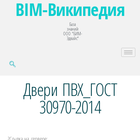
BIM-Википедия
База
знаний
ООО "БИМ-
Эдвайс"
Двери ПВХ_ГОСТ
30970-2014
?️
Ссылка на сервере: