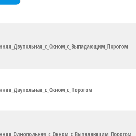
енняя_Двупольная_с_Окном_с_Выпадающим_Порогом
нняя_Двупольная_с_Окном_с_Порогом
енняя_Однопольная_с_Окном_с_Выпадающим_Порогом