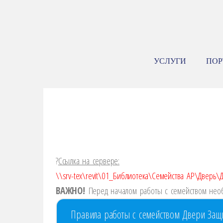
УСЛУГИ
ПО
?️
Ссылка на сервере:
\\srv-tex\revit\01_Библиотека\Семейства АР\Дверь
ВАЖНО!
Перед началом работы с семейством необ
Правила работы с семейством Двери Защ