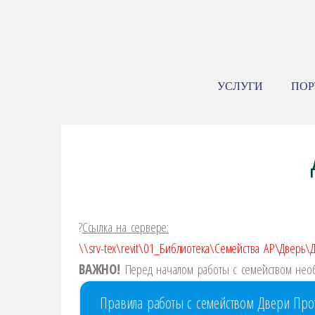
УСЛУГИ
ПО
?️
Ссылка на сервере:
\\srv-tex\revit\01_Библиотека\Семейства АР\Дверь
ВАЖНО!
Перед началом работы с семейством необ
Правила работы с семейством Двери Пр