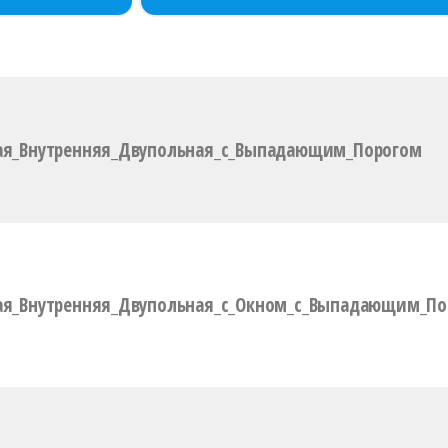
ая_Внутренняя_Двупольная_с_Выпадающим_Порогом
ая_Внутренняя_Двупольная_с_Окном_с_Выпадающим_По