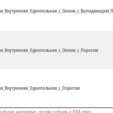
ая_Внутренняя_Однопольная_с_Окном_с_Выпадающим_
я_Внутренняя_Однопольная_с_Окном_с_Порогом
я_Внутренняя_Однопольная_с_Порогом
работает некорректно, просим сообщить в BIM-отдел.