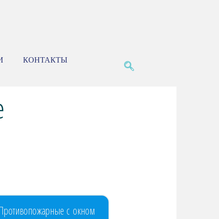
И
КОНТАКТЫ
е
 Противопожарные с окном