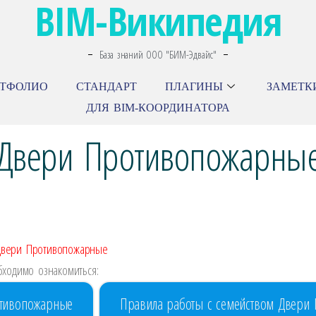
BIM-Википедия
База знаний ООО "БИМ-Эдвайс"
РТФОЛИО
СТАНДАРТ
ПЛАГИНЫ
ЗАМЕТК
ДЛЯ BIM-КООРДИНАТОРА
Двери Противопожарны
\Двери Противопожарные
ходимо ознакомиться:
отивопожарные
Правила работы с семейством Двери