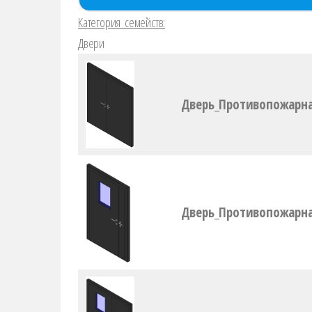
Категория семейств:
Двери
Дверь_Противопожарн
Дверь_Противопожарн