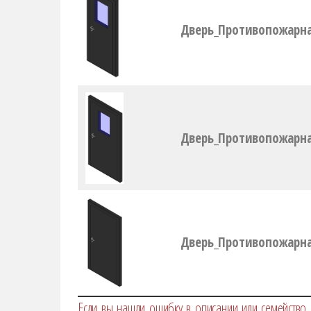
Дверь_Противопожарн
Дверь_Противопожарна
Дверь_Противопожарна
Если вы нашли ошибку в описании или семейство 