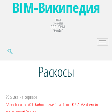
BIM-Википедия
База
знаний
ООО "БИМ-
Эдвайс"
Раскосы
?️
Ссылка на сервере:
\\srv-tex\revit\01_Библиотека\Семейства КР_ADSK\Семейства