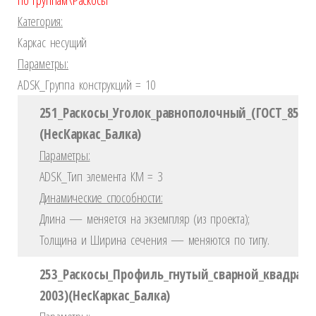
по группам\Раскосы
Категория:
Каркас несущий
Параметры:
ADSK_Группа конструкций = 10
251_Раскосы_Уголок_равнополочный_(ГОСТ_8509-
(НесКаркас_Балка)
Параметры:
ADSK_Тип элемента КМ = 3
Динамические способности:
Длина — меняется на экземпляр (из проекта);
Толщина и Ширина сечения — меняются по типу.
253_Раскосы_Профиль_гнутый_сварной_квадратн
2003)(НесКаркас_Балка)