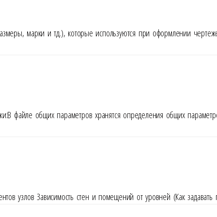
змеры, марки и тд.), которые используются при оформлении чертеже
ки:В файле общих параметров хранятся определения общих параметр
ентов узлов Зависимость стен и помещений от уровней (Как задават