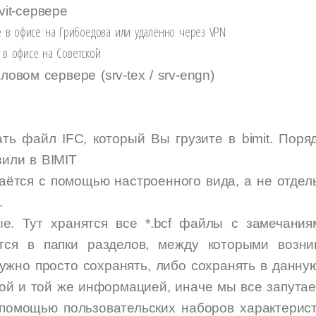
it-сервере
те в офисе на Грибоедова или удалённо через VPN
 в офисе на Советской
овом сервере (srv-tex / srv-engn)
ать файл IFC, который Вы грузите в bimit. Поря
зили в BIMIT
даётся с помощью настроенного вида, а не отдел
.
е. Тут хранятся все *.bcf файлы с замечани
тся в папки разделов, между которыми возни
нужно просто сохранять, либо сохранять в данную
й и той же информацией, иначе мы все запутае
 помощью пользовательских наборов характерис