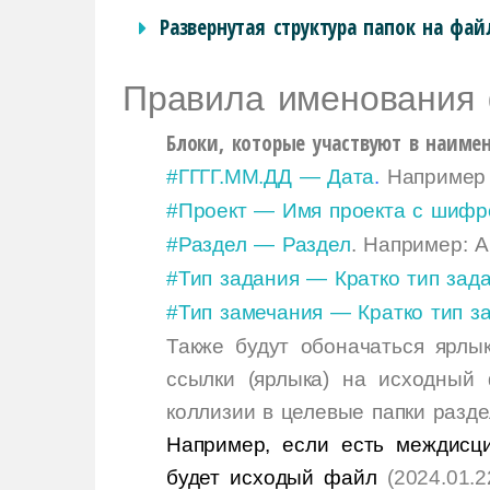
Развернутая структура папок на фай
Правила именования 
Блоки, которые участвуют в наиме
#ГГГГ.ММ.ДД
— Дата
.
Например 
#Проект
— Имя проекта с шиф
#Раздел
— Раздел
. Например: А
#Тип задания
— Кратко тип зад
#Тип замечания
—
Кратко тип з
Также будут обоначаться ярлы
ссылки (ярлыка) на исходный
коллизии в целевые папки разде
Например, если есть междисц
будет исходый файл
(
2024.01.