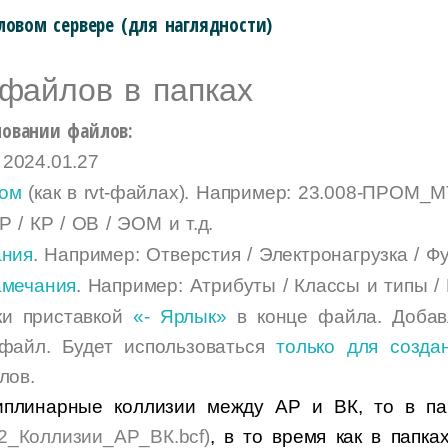
ловом сервере (для наглядности)
файлов в папках
новании файлов:
2024.01.27
ром
(как в rvt-файлах). Например: 23.008-ПРОМ
Р / КР / ОВ / ЭОМ и т.д.
ания
. Например: Отверстия / Электронагрузка / Фу
амечания
. Например: Атрибуты / Классы и типы /
ки приставкой
«- Ярлык»
в конце файла.
Добав
 файл. Будет использоваться
только для созда
лов.
иплинарные коллизии между АР и ВК, то в п
22_Коллизии_АР_ВК.bcf)
,
в то время как в папка