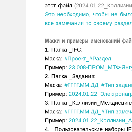
этот файл
(
2024.01.22_Коллизи
Это необходимо, чтобы не было
все замечания по своему раздел
Маски и примеры именований файл
1. Папка _IFC:
Маска:
#Проект_#Раздел
Пример:
23.008-ПРОМ_МТФ-Янгу
2. Папка _Задания:
Маска:
#ГГГГ.ММ.ДД_#Тип задан
Пример:
2024.01.22_Электронаг
3. Папка _Коллизии_Междисцип
Маска:
#ГГГГ.ММ.ДД_#Тип заме
Пример:
2024.01.22_Коллизии_А
4. _Пользовательские наборы IF