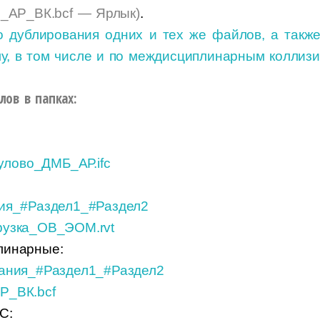
и_АР_ВК.bcf — Ярлык)
.
 дублирования одних и тех же файлов, а также
у, в том числе и по междисциплинарным коллизия
ов в папках:
лово_ДМБ_АР.ifc
ия_#Раздел1_#Раздел2
рузка_ОВ_ЭОМ.rvt
линарные:
чания_#Раздел1_#Раздел2
Р_ВК.bcf
C: