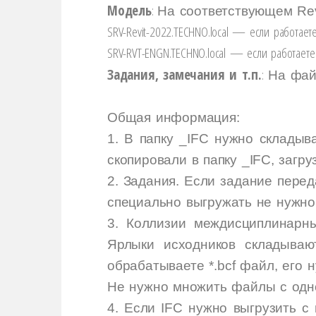
Модель
:
На соответствующем Rev
SRV-Revit-2022.TECHNO.local — если работае
SRV-RVT-ENGN.TECHNO.local — если работаете
Задания, замечания и т.п.
:
На файл
Общая информация:
1. В папку _IFC нужно складыв
скопировали в папку _IFC, загру
2. Задания. Если задание пере
специально выгружать не нужно
3. Коллизии междисциплинарны
Ярлыки исходников складываю
обрабатываете *.bcf файл, его 
Не нужно множить файлы с одно
4. Если IFC нужно выгрузить с