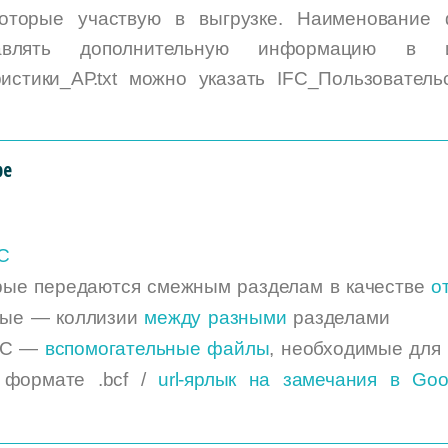
 которые участвую в выгрузке. Наименование
авлять дополнительную информацию в
ристики_АР.txt можно указать IFC_Пользовател
ре
C
орые передаются смежным разделам в качестве
о
ные
— коллизии
между разными
разделами
IFC —
вспомогательные файлы
, необходимые для 
формате .bcf /
url-ярлык на замечания в Goo