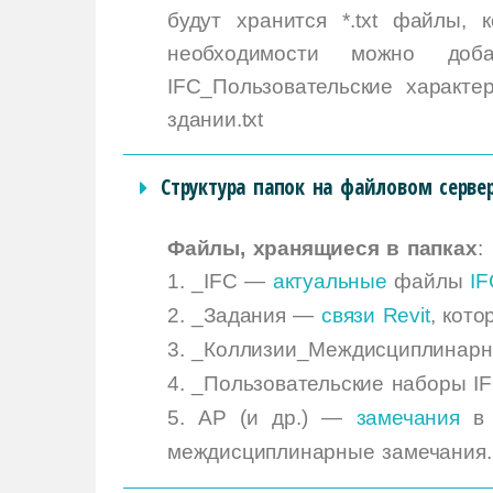
будут хранится *.txt файлы,
необходимости можно доб
IFC_Пользовательские характе
здании.txt
Структура папок на файловом серве
Файлы, хранящиеся в папках
:
1. _IFC
—
актуальные
файлы
IF
2. _Задания —
связи Revit
, кот
3. _Коллизии_Междисциплинар
4. _Пользовательские наборы 
5. АР (и др.) —
замечания
в 
междисциплинарные замечания.