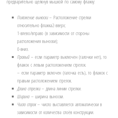
предварительно щелкнув мышкой по самому флажку:
Положение выноски
– Расположение стрелки
относительно флажка
2-вверх;
1-влево/вправо (в зависимости от стороны
расположения выноски);
0-вниз.
Правый
– если параметр выключен (галочки нет), то
флажок с левым расположением стрелок.
– если параметр включен (галочка есть), то флажок с
правым расположением стрелок.
Длина стрелки
– длина линии стрелки.
Ширина
– ширина выноски.
Число строк
– число выставляется автоматически в
зависимости от количества слоёв конструкции.