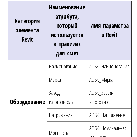
Наименование
атрибута,
Категория
который
Имя параметра
элемента
используется
в Revit
Revit
в правилах
для смет
Наименование
ADSK_Наименование
Марка
ADSK_Марка
Завод
ADSK_Завод-
Оборудование
изготовитель
изготовитель
Напряжение
ADSK_Напряжение
ADSK_Номинальная
Мощность