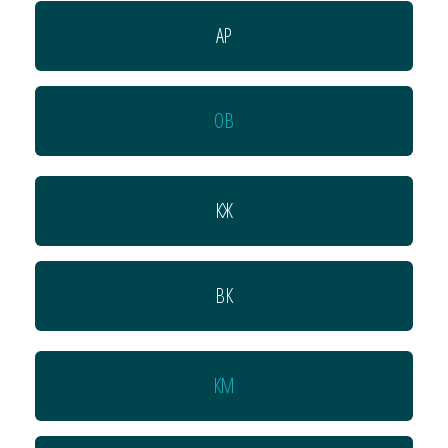
АР
ОВ
КЖ
ВК
КМ