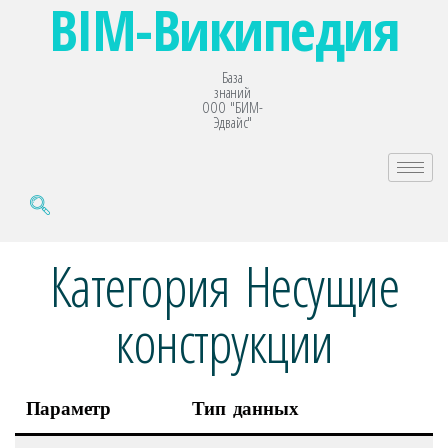
BIM-Википедия
База
знаний
ООО "БИМ-
Эдвайс"
Категория Несущие
конструкции
Параметр
Тип данных