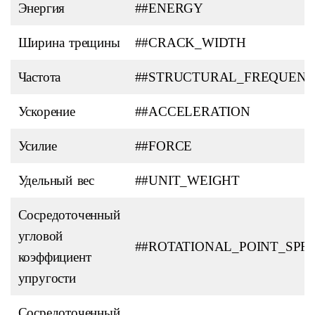
Энергия
##ENERGY
Ширина трещины
##CRACK_WIDTH
Частота
##STRUCTURAL_FREQUEN
Ускорение
##ACCELERATION
Усилие
##FORCE
Удельный вес
##UNIT_WEIGHT
Сосредоточенный
угловой
##ROTATIONAL_POINT_SPR
коэффициент
упругости
Сосредоточенный